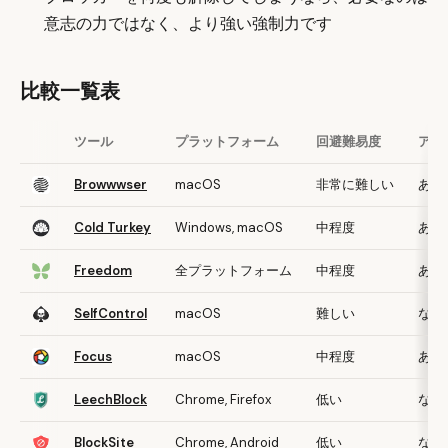
意志の力ではなく、より強い強制力です
比較一覧表
ツール
プラットフォーム
回避難易度
アプ
Browwwser
macOS
非常に難しい
あり
Cold Turkey
Windows, macOS
中程度
あり
Freedom
全プラットフォーム
中程度
あり
SelfControl
macOS
難しい
なし
Focus
macOS
中程度
あり
LeechBlock
Chrome, Firefox
低い
なし
BlockSite
Chrome, Android
低い
なし