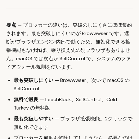
要点
— ブロッカーの違いは、突破のしにくさにほぼ集約
されます。最も突破しにくいのが Browwwser です。遮
断がブラウザエンジン内部で動くため、無効化できる拡
張機能もなければ、乗り換え先の別ブラウザもありませ
ん。macOS では次点が SelfControl で、システムのファ
イアウォール規則を使います。
最も突破しにくい
— Browwwser、次いで macOS の
SelfControl
無料で最良
— LeechBlock、SelfControl、Cold
Turkey の無料版
最も突破しやすい
— ブラウザ拡張機能。2クリックで
無効化できます
ブロッカーを何度も解除してしまうなら、必要なのは