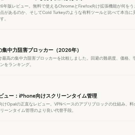
の2026年版レビュー。無料で使えるChromeとFirefox向け拡張機能が何
点があるのか、そしてCold Turkeyのような有料ツールと比べて本当
す。
集中力阻害ブロッカー（2026年）
向け最高の集中力阻害ブロッカーを比較しました。回避の難易度、価格、
ンをランキング。
レビュー：iPhone向けスクリーンタイム管理
one向けOpalの正直なレビュー。VPNベースのアプリブロックの仕組み、
リーンタイム管理のより良い代替手段。