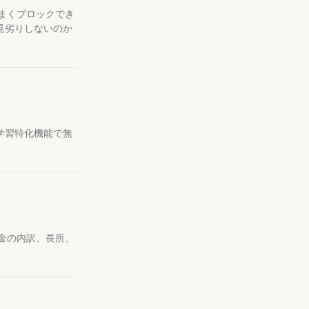
をうまくブロックでき
に見劣りしないのか
学習特化機能で無
料金の内訳、長所、