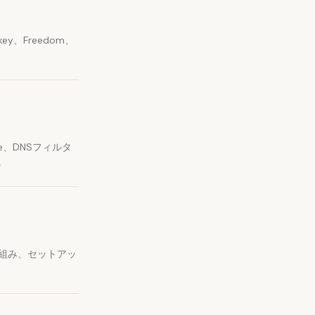
y、Freedom、
me、DNSフィルタ
。
ク仕組み、セットアッ