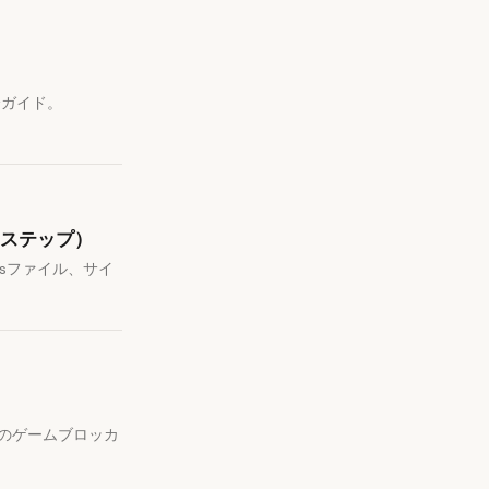
完全ガイド。
イステップ）
tsファイル、サイ
高のゲームブロッカ