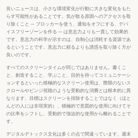
良いニュースは、小さな環境変化が行動に大きな変化をもた
らす可能性があることです。気が散る原因へのアクセスを取
り除くこと — ブロッカーを使う、通知をオフにする、デバ
イスフリーゾーンを作る — は意志力よりも一貫して効果的
です。意志力の科学が示すのは、自制心は消耗する資源であ
るということです。意志力に頼るよりも誘惑を取り除く方が
良いのです。
すべてのスクリーンタイムが同じではありません。書くこ
と、創造すること、学ぶこと、目的を持ってコミュニケーシ
ョンするといった積極的なスクリーン使用は、際限のないス
クロールやビンジ視聴のような受動的な消費とは根本的に異
なります。目標はスクリーンを排除することではなく（ほと
んどの人には非現実的）、積極的で意図的な使用に向けてそ
の比率をシフトし、受動的で強迫的な使用から離れることで
す。
デジタルデトックス文化は多くの点で間違っています。週末