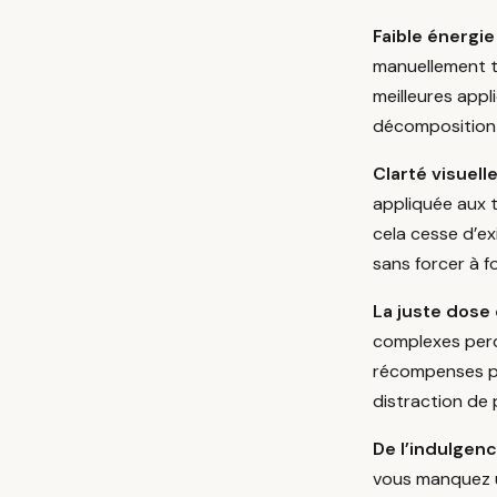
Faible énergie
manuellement to
meilleures appl
décomposition 
Clarté visuelle
appliquée aux t
cela cesse d’ex
sans forcer à fou
La juste dose
complexes perde
récompenses pe
distraction de 
De l’indulgenc
vous manquez un