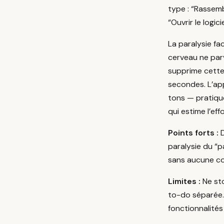
type : “Rassemb
“Ouvrir le logic
La paralysie fa
cerveau ne parv
supprime cette
secondes. L’app
tons — pratiqu
qui estime l’ef
Points forts :
D
paralysie du “p
sans aucune co
Limites :
Ne sto
to-do séparée.
fonctionnalités