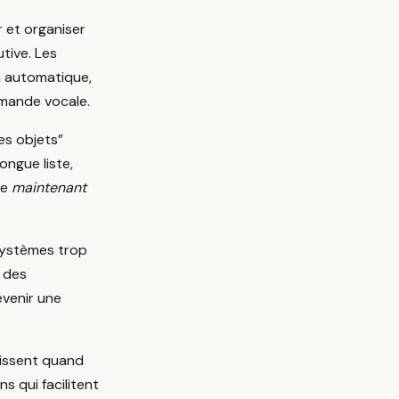
 et organiser
utive. Les
on automatique,
mmande vocale.
s objets”
ongue liste,
re
maintenant
 systèmes trop
t des
evenir une
nissent quand
s qui facilitent