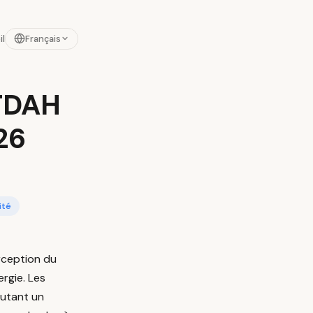
il
Français
 TDAH
26
ité
erception du
ergie. Les
outant un