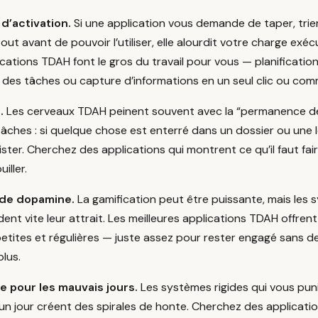
 d’activation.
Si une application vous demande de taper, trier
ut avant de pouvoir l’utiliser, elle alourdit votre charge exéc
ications TDAH font le gros du travail pour vous — planificati
des tâches ou capture d’informations en un seul clic ou co
.
Les cerveaux TDAH peinent souvent avec la “permanence de
âches : si quelque chose est enterré dans un dossier ou une l
ister. Cherchez des applications qui montrent ce qu’il faut fai
iller.
 de dopamine.
La gamification peut être puissante, mais les
nt vite leur attrait. Les meilleures applications TDAH offren
tites et régulières — juste assez pour rester engagé sans d
plus.
e pour les mauvais jours.
Les systèmes rigides qui vous pu
 jour créent des spirales de honte. Cherchez des application