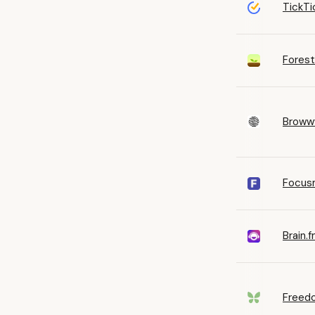
TickTi
Forest
Broww
Focus
Brain.
Freed