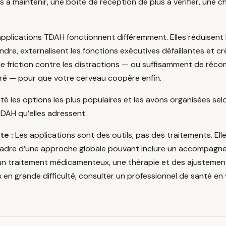
 à maintenir, une boîte de réception de plus à vérifier, une c
applications TDAH fonctionnent différemment. Elles réduisent
ndre, externalisent les fonctions exécutives défaillantes et c
e friction contre les distractions — ou suffisamment de réc
ré — pour que votre cerveau coopère enfin.
é les options les plus populaires et les avons organisées selo
TDAH qu’elles adressent.
te :
Les applications sont des outils, pas des traitements. Ell
cadre d’une approche globale pouvant inclure un accompag
 un traitement médicamenteux, une thérapie et des ajusteme
es en grande difficulté, consulter un professionnel de santé en