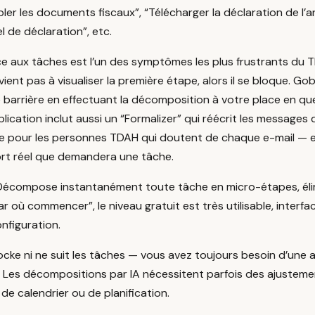
ler les documents fiscaux”, “Télécharger la déclaration de l’a
iel de déclaration”, etc.
ce aux tâches est l’un des symptômes les plus frustrants du 
ient pas à visualiser la première étape, alors il se bloque. Gob
 barrière en effectuant la décomposition à votre place en qu
lication inclut aussi un “Formalizer” qui réécrit les messages 
e pour les personnes TDAH qui doutent de chaque e-mail — e
fort réel que demandera une tâche.
écompose instantanément toute tâche en micro-étapes, élim
ar où commencer”, le niveau gratuit est très utilisable, interfa
nfiguration.
cke ni ne suit les tâches — vous avez toujours besoin d’une 
 Les décompositions par IA nécessitent parfois des ajusteme
 de calendrier ou de planification.