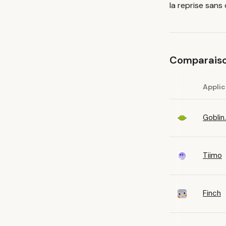
la reprise sans 
Comparaiso
Applic
Goblin
Tiimo
Finch