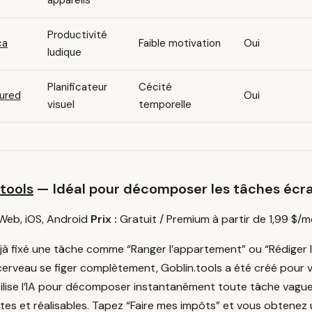
appareils
Productivité
ca
Faible motivation
Oui
ludique
Planificateur
Cécité
ured
Oui
visuel
temporelle
.tools
— Idéal pour décomposer les tâches écr
Web, iOS, Android
Prix :
Gratuit / Premium à partir de 1,99 $/m
éjà fixé une tâche comme “Ranger l’appartement” ou “Rédiger 
cerveau se figer complètement, Goblin.tools a été créé pour 
utilise l’IA pour décomposer instantanément toute tâche vagu
tes et réalisables. Tapez “Faire mes impôts” et vous obtenez 