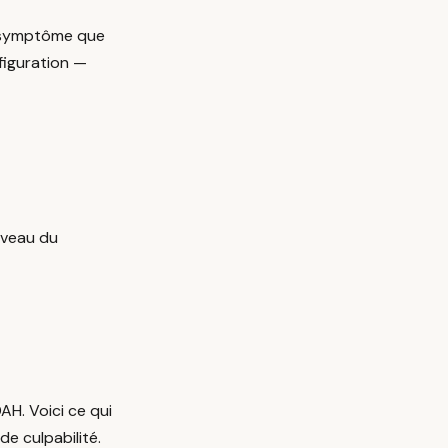
le symptôme que
figuration —
iveau du
H. Voici ce qui
de culpabilité.