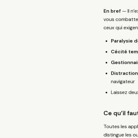
En bref
— Il n’
vous combattez
ceux qui exige
Paralysie d
Cécité tem
Gestionnai
Distractio
navigateur
Laissez deu
Ce qu’il fa
Toutes les appl
distingue les o