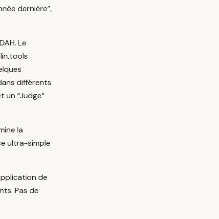
nnée dernière”,
TDAH. Le
lin.tools
elques
dans différents
t un “Judge”
ine la
ce ultra-simple
application de
nts. Pas de