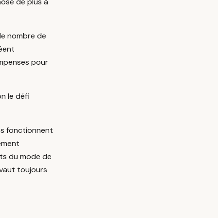
hose de plus à
 le nombre de
réent
ompenses pour
n le défi
es fonctionnent
nement
nts du mode de
 vaut toujours