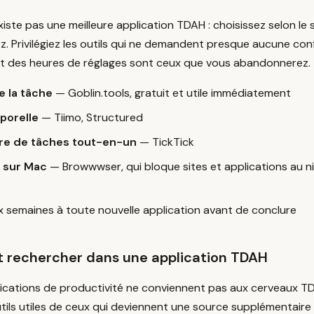
existe pas une meilleure application TDAH : choisissez selon 
. Privilégiez les outils qui ne demandent presque aucune con
nt des heures de réglages sont ceux que vous abandonnerez.
e la tâche
— Goblin.tools, gratuit et utile immédiatement
porelle
— Tiimo, Structured
re de tâches tout-en-un
— TickTick
n sur Mac
— Browwwser, qui bloque sites et applications au n
x semaines à toute nouvelle application avant de conclure
ut rechercher dans une application TDAH
ications de productivité ne conviennent pas aux cerveaux TDA
utils utiles de ceux qui deviennent une source supplémentaire 