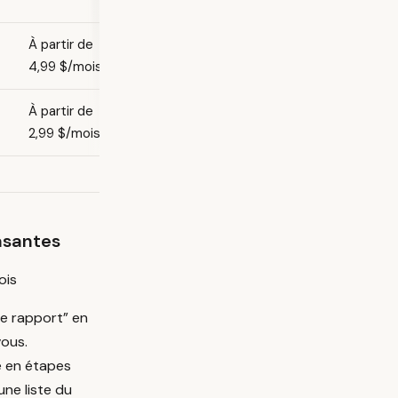
À partir de
4,99 $/mois
À partir de
2,99 $/mois
asantes
ois
le rapport” en
vous.
e en étapes
une liste du