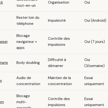
ck
Organisation
Oui
tout-en-un
Rester loin du
Impulsivité
Oui (Android)
téléphone
Blocage
Contrôle des
wser
navigateur +
Oui (7 jours)
impulsions
apps
Difficulté à
Oui
mate
Body doubling
démarrer
(3/semaine)
Audio de
Maintien de la
Essai
fm
concentration
concentration
uniquement
Blocage
Contrôle des
Essai
om
multi-
impulsions
uniquement